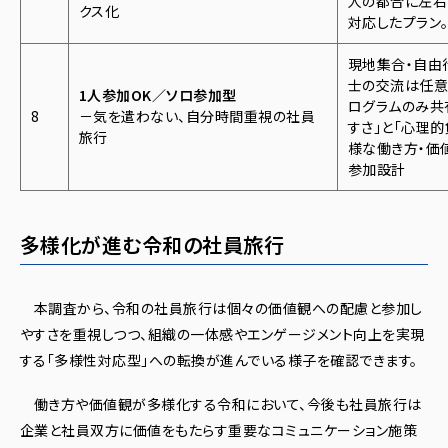
人の都合に左右
クス化
対応したプラン
現地集合・自由
士の交流は任意
1人参加OK／ソロ参加型
ログラムのみ共
8
－気を遣わない、自分時間重視の社員
すさ」と「心理
旅行
様な働き方・価
参加設計
多様化が進む令和の社員旅行
本調査から、令和の社員旅行は個々の価値観への配慮と参加し
やすさを重視しつつ、組織の一体感やエンゲージメント向上を実現
する「多様性対応型」への転換が進んでいる様子を確認できます。
働き方や価値観が多様化する令和において、今後も社員旅行は
企業と社員双方に価値をもたらす重要なコミュニケーション施策