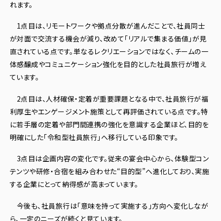
れます。
1点目は、リモートワークや拠点分散が進んだことで、社員同士
が対面で交流する機会が減り、改めて「リアルで集まる価値」が見
直されている点です。単なるレクリエーションではなく、チームの一
体感醸成やコミュニケーション強化を目的とした社員旅行が増え
ています。
2点目は、人材確保・定着が重要課題となる中で、社員旅行が福
利厚生やエンゲージメント施策として再評価されている点です。特
に若手層の定着や部門間連携の強化を意識する企業ほど、目的を
明確にした「令和型社員旅行」へ移行している印象です。
3点目は企画内容の変化です。従来の宴会中心から、体験型コン
テンツや研修・合宿を組み合わせた“目的型”へ進化しており、実施
する企業にとって納得感が高まっています。
今後も、社員旅行は「意味を持って実施する」方向へ変化しなが
ら、一定のニーズが続くと見ています。