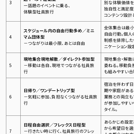
3
別な体験価値を
ー話題のイベントに乗る、
独自性と満足度
体験型社員旅行
コンテンツ設計
全体集合は最小
スケジュール内の自由行動多め／ミニ
自由行動。個人
4
マム団体型
制感を排除した
－つながりは最小限、あとは自由
ニケーション設
現地集合現地解散／ダイレクト参加型
現地集合・解散
5
－移動は各自、現地でつながる社員旅
委ねる。移動負
行
も組みやすい合
宿泊を伴わず日
日帰り／ワンデートリップ型
期や家庭がある
6
－気軽に参加、負担なくつながる社員旅
業務との両立も
行
が参加しやすい
タイル。
あらかじめ設定
日程自由選択／フレックス日程型
から希望日を選
7
－行きたい時に行く、社員旅行のフレッ