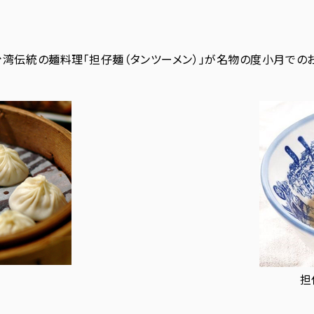
湾伝統の麺料理「担仔麺（タンツーメン）」が名物の度小月での
担