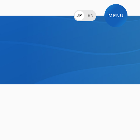
MENU
JP
EN